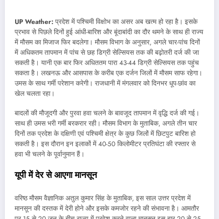
UP Weather:
प्रदेश में पश्चिमी विक्षोभ का असर अब खत्म हो रहा है। इसके
प्रभाव से पिछले दिनों हुई आंधी-बारिश और बूंदाबांदी का दौर थमने के साथ ही राज्य
में मौसम का मिजाज फिर बदलेगा। मौसम विभाग के अनुसार, अगले चार-पांच दिनों
में अधिकतम तापमान में पांच से छह डिग्री सेल्सियस तक की बढ़ोतरी दर्ज की जा
सकती है। यानी एक बार फिर अधिततम पारा 43-44 डिग्री सेल्सियस तक पहुंच
सकता है। लखनऊ और आसपास के करीब एक दर्जन जिलों में मौसम साफ रहेगा।
उमस के साथ गर्मी परेशान करेगी। राजधानी में मंगलवार को दिनभर धूप-छांव का
खेल चलता रहा।
बादलों की मौजूदगी और पुरवा हवा चलने के बावजूद तापमान में वृद्धि दर्ज की गई।
साथ ही उमस भरी गर्मी बरकरार रही। मौसम विभाग के मुताबिक, अगले तीन चार
दिनों तक प्रदेश के दक्षिणी एवं पश्चिमी क्षेत्र के कुछ जिलों में छिटपुट बारिश हो
सकती है। इस दौरान इन इलाकों में 40-50 किलोमीटर प्रतिघंटा की रफ्तार से
हवा भी चलने के पूर्वानुमान हैं।
यूपी
में
देर
से
आएगा
मानसून
वरिष्ठ मौसम वैज्ञानिक अतुल कुमार सिंह के मुताबिक, इस साल उत्तर प्रदेश में
मानसून की दस्तक में देरी होने और इसके कमजोर रहने की संभावना है। आमतौर
पर 15 से 20 जून के बीच राज्य में प्रवेश करने वाला मानसून इस बार 20 से 25