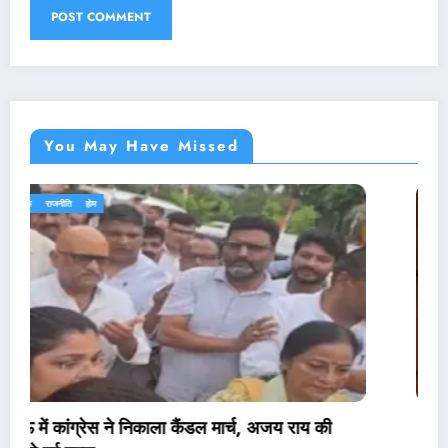
You May Have Missed
एजुकेशन
देश-दुनिया
राजनीति
होम
की
पेपर लीक संशोधन बिल पर मंत्री वैष्णव ने नहीं दिया जवा