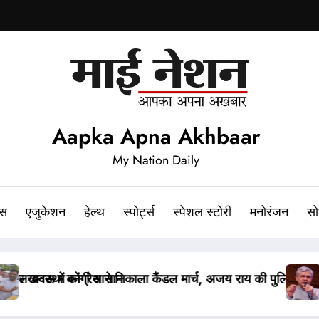
Aapka Apna Akhbaar
My Nation Daily
ेस
एजुकेशन
हेल्थ
स्पोर्ट्स
स्पेशल स्टोरी
मनोरंजन
सो
बहस
र लीक संशोधन बिल पर मंत्री वैष्णव ने नहीं दिया जवाब, PM मोदी ने कह
पेपर ल