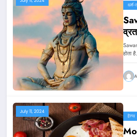
July 11, 2024
धर्म-क
Saw
व्रत
Sawan 
होता ह
A
July 11, 2024
हेल्थ
Mor