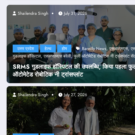
lendra Singh
Shailendra Singh
July 24, 2026
July 31, 2026
,
,
उत्तर प्रदेश
हेल्थ
होम
Bareilly News
एसआरएमएस
ए
,
,
गुडलाइफ हॉस्पिटल
एसआरएमएस बरेली
फुली ऑटोमेटेड रोबोटिक नी ट्रांसप्लांट सें
SRMS गुडलाइफ हॉस्पिटल की उपलब्धि, किया पहला फु
ऑटोमेटेड रोबोटिक नी ट्रांसप्लांट
Shailendra Singh
July 27, 2026
शन
देश-दुनिया
होम
पेपर लीक केस
र लीक केस: NTA के 47 अफसर बर्खास्त, क