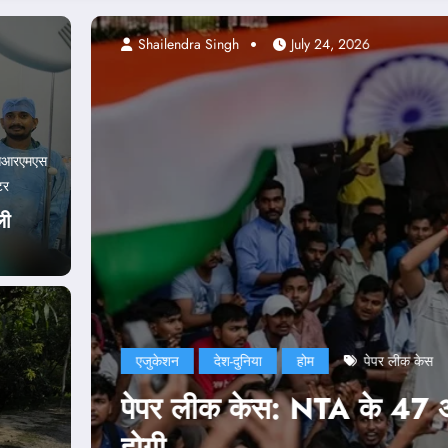
Abhishek pandey
सआरएमएस
टर
ली
एजुकेशन
दिल्ली
ानूनी कार्रवाई भी
NEET Paper 
नड्डा ने भी 