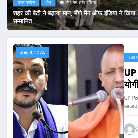
उत्तर प्रदेश
होम
मैंगो मैन ऑफ इंडिया
शहर की बेटी ने बढ़ाया मान, मैंगो मैन ऑफ इंडिया ने किया
d More
सम्मानित
July 11, 2024
उत्तर प
UP 
योग
कह 
UP Pol
आजाद 
S