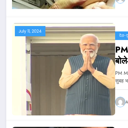
July 11, 2024
देश-द
PM 
बोल
PM Mod
सुबह 
A