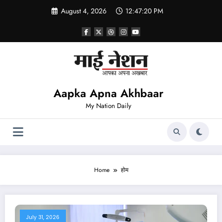
Skip
August 4, 2026
12:47:21 PM
to
content
Aapka Apna Akhbaar
My Nation Daily
Home
होम
July 31, 2026