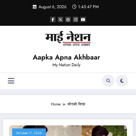
Skip
August 6, 2026
1:43:47 PM
to
content
Aapka Apna Akhbaar
My Nation Daily
Home
सोनाक्षी सिन्हा
October 17, 2025