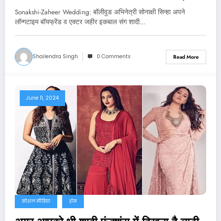
सिन्हा? दिग्‍गज एक्‍टर ने दिया ये जवाब
Sonakshi-Zaheer Wedding: बॉलीवुड अभिनेत्री सोनाक्षी सिन्हा अपने
लॉन्गटाइम बॉयफ्रेंड व एक्‍टर जहीर इकबाल संग शादी…
Shailendra Singh
0 Comments
Read More
June 11, 2024
सोशल मीडिया
होम