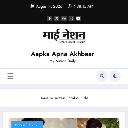
Skip
August 4, 2026
4:38:15 AM
to
content
Aapka Apna Akhbaar
My Nation Daily
Home
Actress Sonakshi Sinha
October 17, 2025