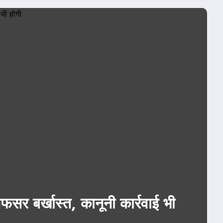
ey
July 24, 2026
्ली
देश-दुनिया
राजनीति
होम
er Leak: सरकार ने मानी CJP की दो डि
भी जारी किया बयान