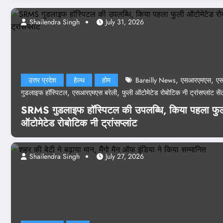
Shailendra Singh
Shailendra Singh
July 24, 2026
July 31, 2026
,
,
उत्तर प्रदेश
हेल्थ
होम
Bareilly News
एसआरएमएस
ए
,
,
गुडलाइफ हॉस्पिटल
एसआरएमएस बरेली
फुली ऑटोमेटेड रोबोटिक नी ट्रांसप्लांट सें
SRMS गुडलाइफ हॉस्पिटल की उपलब्धि, किया पहला फु
ऑटोमेटेड रोबोटिक नी ट्रांसप्लांट
Shailendra Singh
July 27, 2026
एजुकेशन
देश-दुनिया
होम
पेपर लीक केस
पेपर लीक केस: NTA के 47 अफसर बर्खास्त
होगी