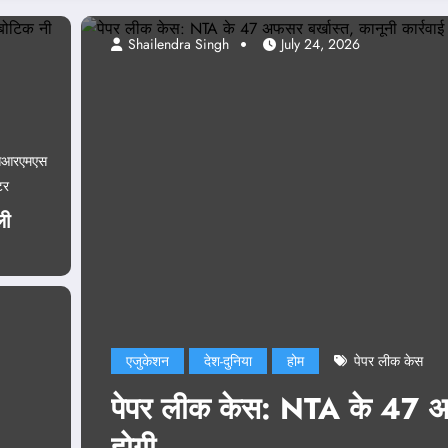
Abhishek pand
सआरएमएस
टर
ली
एजुकेशन
दिल
, कानूनी कार्रवाई भी
NEET Pap
नड्डा ने 