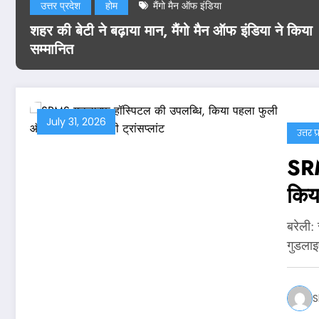
उत्तर प्रदेश
होम
मैंगो मैन ऑफ इंडिया
शहर की बेटी ने बढ़ाया मान, मैंगो मैन ऑफ इंडिया ने किया
Read More
सम्मानित
July 31, 2026
उत्तर प
SRM
किय
ट्रां
बरेली:
गुडला
S