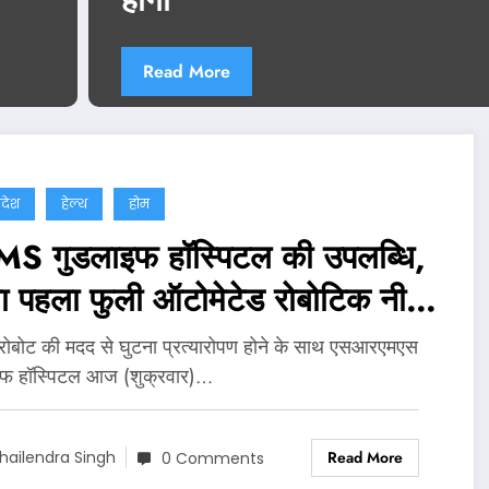
Read More
्रदेश
हेल्थ
होम
S गुडलाइफ हॉस्पिटल की उपलब्धि,
ा पहला फुली ऑटोमेटेड रोबोटिक नी
सप्लांट
 रोबोट की मदद से घुटना प्रत्यारोपण होने के साथ एसआरएमएस
इफ हॉस्पिटल आज (शुक्रवार)…
Read More
hailendra Singh
0 Comments