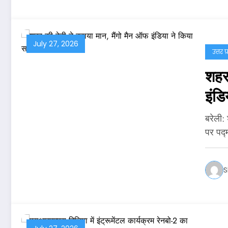
July 27, 2026
उत्तर प
शहर 
इंडि
बरेली:
पर पद्
S