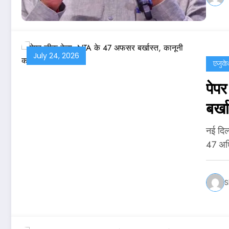
July 24, 2026
एजुक
पेप
बर्ख
नई दिल्
47 अध
S