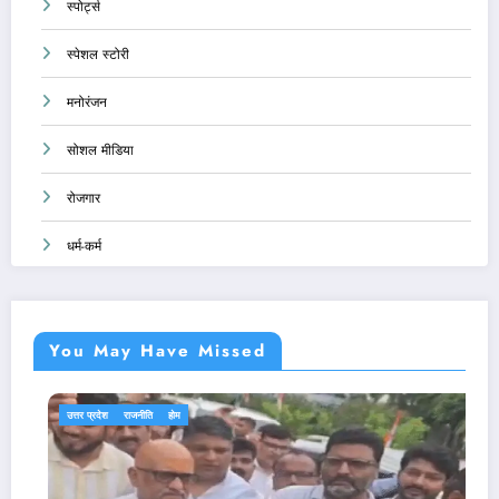
स्पोर्ट्स
स्पेशल स्टोरी
मनोरंजन
सोशल मीडिया
रोजगार
धर्म-कर्म
You May Have Missed
एजुकेशन
देश-दुनिया
राजनीति
होम