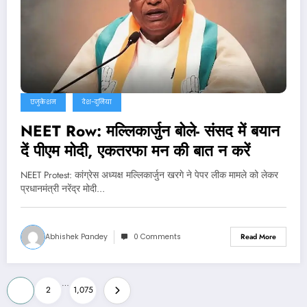
एजुकेशन
देश-दुनिया
NEET Row: मल्लिकार्जुन बोले- संसद में बयान
दें पीएम मोदी, एकतरफा मन की बात न करें
NEET Protest: कांग्रेस अध्यक्ष मल्लिकार्जुन खरगे ने पेपर लीक मामले को लेकर
प्रधानमंत्री नरेंद्र मोदी…
Abhishek Pandey
0 Comments
Read More
Posts
…
1
2
1,075