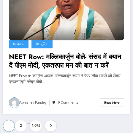
एजुकेशन
देश-दुनिया
NEET Row: मल्लिकार्जुन बोले- संसद में बयान
दें पीएम मोदी, एकतरफा मन की बात न करें
NEET Protest: कांग्रेस अध्यक्ष मल्लिकार्जुन खरगे ने पेपर लीक मामले को लेकर
प्रधानमंत्री नरेंद्र मोदी…
Abhishek Pandey
0 Comments
Read More
Posts
…
1
2
1,075