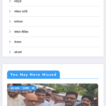
स्पोर्ट्स
स्पेशल स्टोरी
मनोरंजन
सोशल मीडिया
रोजगार
धर्म-कर्म
You May Have Missed
एजुकेशन
देश-दुनिया
राजनीति
होम