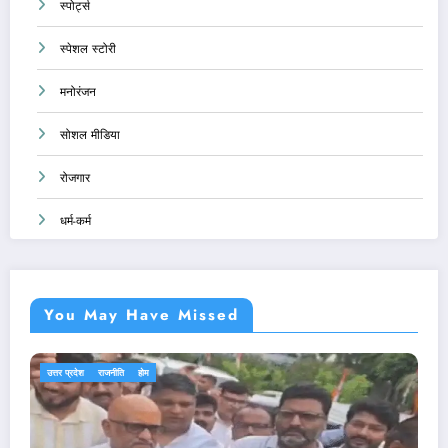
स्पोर्ट्स
स्पेशल स्टोरी
मनोरंजन
सोशल मीडिया
रोजगार
धर्म-कर्म
You May Have Missed
एजुकेशन
देश-दुनिया
राजनीति
होम