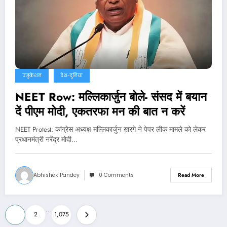
एजुकेशन
देश-दुनिया
NEET Row: मल्लिकार्जुन बोले- संसद में बयान
दें पीएम मोदी, एकतरफा मन की बात न करें
NEET Protest: कांग्रेस अध्यक्ष मल्लिकार्जुन खरगे ने पेपर लीक मामले को लेकर
प्रधानमंत्री नरेंद्र मोदी…
Abhishek Pandey
0 Comments
Read More
Posts
…
1
2
1,075