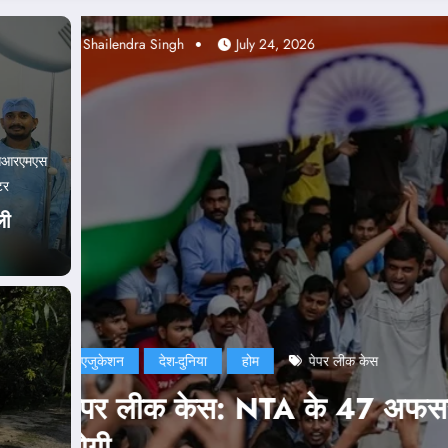
Abhishek pandey
July 24, 2026
सआरएमएस
टर
ली
एजुकेशन
दिल्ली
देश-दुनिया
राजनीति
होम
ी
NEET Paper Leak: सरकार ने 
नड्डा ने भी जारी किया बयान