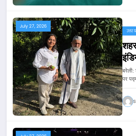
July 27, 2026
उत्तर प
शहर 
इंडि
बरेली:
पर पद्
S