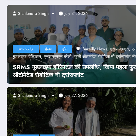
026
Shailendra Singh
July 31, 2026
,
,
उत्तर प्रदेश
हेल्थ
होम
Bareilly News
एसआरएमएस
ए
,
,
गुडलाइफ हॉस्पिटल
एसआरएमएस बरेली
फुली ऑटोमेटेड रोबोटिक नी ट्रांसप्लांट सें
SRMS गुडलाइफ हॉस्पिटल की उपलब्धि, किया पहला फु
ऑटोमेटेड रोबोटिक नी ट्रांसप्लांट
Shailendra Singh
July 27, 2026
पेपर लीक केस
े 47 अफसर बर्खास्त, कानूनी कार्रवाई भ