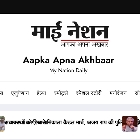
Aapka Apna Akhbaar
My Nation Daily
ेस
एजुकेशन
हेल्थ
स्पोर्ट्स
स्पेशल स्टोरी
मनोरंजन
सो
बहस
र लीक संशोधन बिल पर मंत्री वैष्णव ने नहीं दिया जवाब, PM मोदी ने कह
पेपर ल