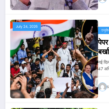
July 24, 2026
एजुक
पेप
बर्ख
नई दिल्
47 अध
S