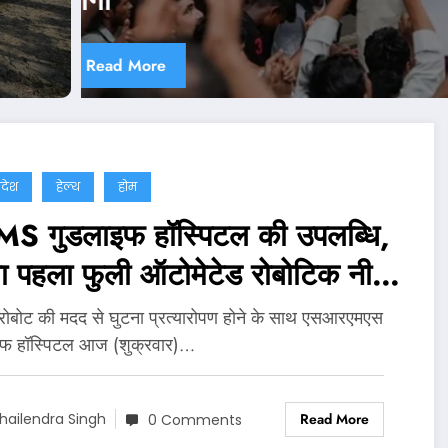
Read More
्रदेश
हेल्थ
होम
S गुडलाइफ हॉस्पिटल की उपलब्धि,
ा पहला फुली ऑटोमेटेड रोबोटिक नी
सप्लांट
 रोबोट की मदद से घुटना प्रत्यारोपण होने के साथ एसआरएमएस
इफ हॉस्पिटल आज (शुक्रवार)…
Read More
hailendra Singh
0 Comments