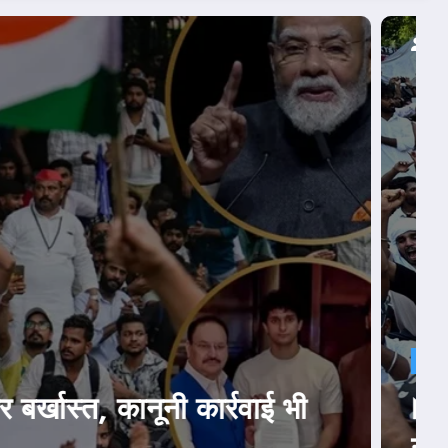
मानी CJP की दो डिमांड! जेपी