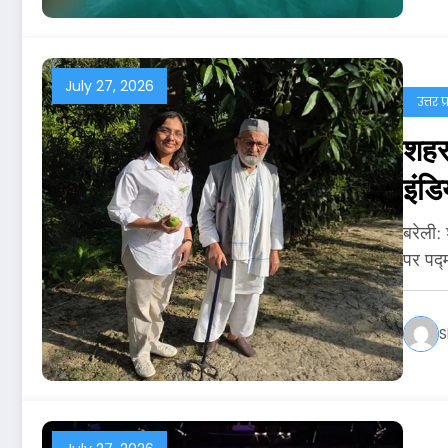
July 27, 2026
उत्तर प
शहर 
इंडि
बरेली:
पर पद्
S