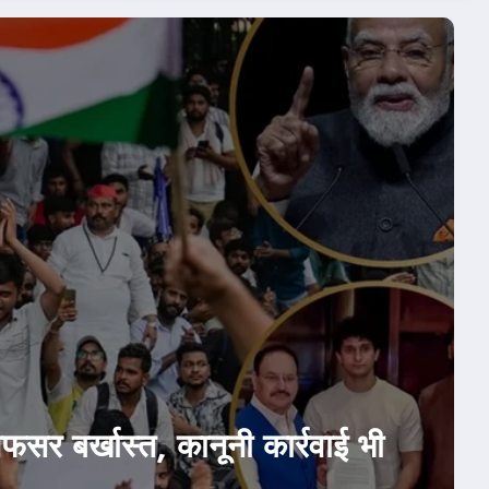
होम
ने मानी CJP की दो डिमांड! जेपी
न