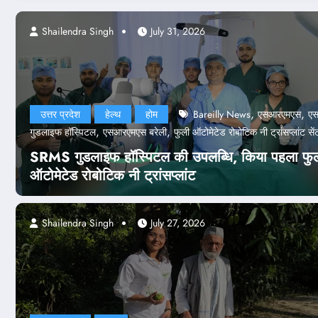
 24, 2026
Shailendra Singh
July 31, 2026
,
,
उत्तर प्रदेश
हेल्थ
होम
Bareilly News
एसआरएमएस
ए
,
,
गुडलाइफ हॉस्पिटल
एसआरएमएस बरेली
फुली ऑटोमेटेड रोबोटिक नी ट्रांसप्लांट सें
SRMS गुडलाइफ हॉस्पिटल की उपलब्धि, किया पहला फु
ऑटोमेटेड रोबोटिक नी ट्रांसप्लांट
Shailendra Singh
July 27, 2026
पेपर लीक केस
A के 47 अफसर बर्खास्त, कानूनी कार्रवा