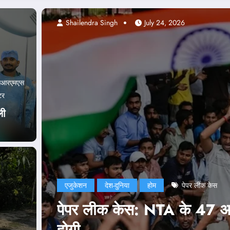
Abhishek pandey
July 24, 2026
सआरएमएस
टर
ली
एजुकेशन
दिल्ली
देश-दुनिया
राजनीति
ई भी
NEET Paper Leak: सरकार 
नड्डा ने भी जारी किया बया