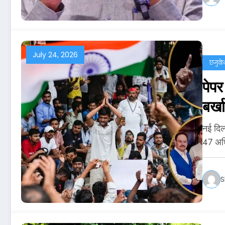
July 24, 2026
एजुक
पेप
बर्ख
नई दिल्
47 अध
S