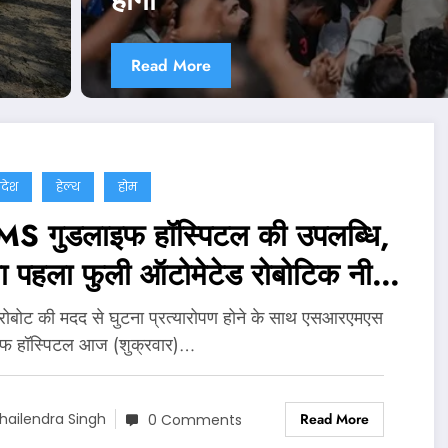
Read More
्रदेश
हेल्थ
होम
S गुडलाइफ हॉस्पिटल की उपलब्धि,
ा पहला फुली ऑटोमेटेड रोबोटिक नी
सप्लांट
 रोबोट की मदद से घुटना प्रत्यारोपण होने के साथ एसआरएमएस
इफ हॉस्पिटल आज (शुक्रवार)…
Read More
hailendra Singh
0 Comments