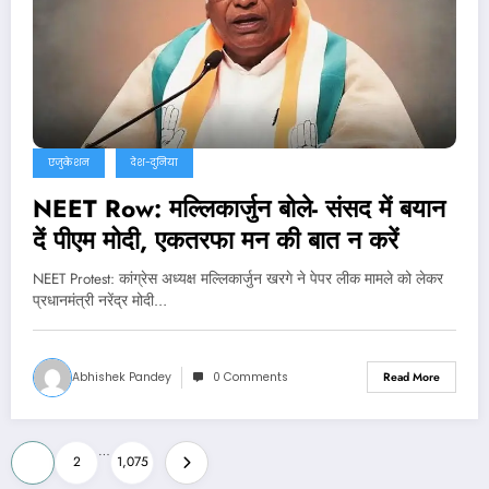
एजुकेशन
देश-दुनिया
NEET Row: मल्लिकार्जुन बोले- संसद में बयान
दें पीएम मोदी, एकतरफा मन की बात न करें
NEET Protest: कांग्रेस अध्यक्ष मल्लिकार्जुन खरगे ने पेपर लीक मामले को लेकर
प्रधानमंत्री नरेंद्र मोदी…
Abhishek Pandey
0 Comments
Read More
Posts
…
1
2
1,075