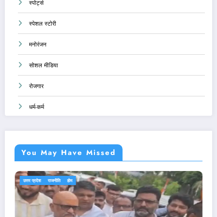
स्पोर्ट्स
स्पेशल स्टोरी
मनोरंजन
सोशल मीडिया
रोजगार
धर्म-कर्म
You May Have Missed
एजुकेशन
देश-दुनिया
राजनीति
होम