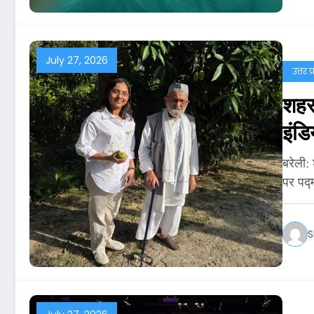
July 27, 2026
उत्तर प
शहर 
इंडि
बरेली:
पर पद्
S