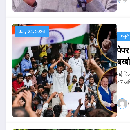
July 24, 2026
एजुक
पेप
बर्ख
नई दिल्
47 अध
S