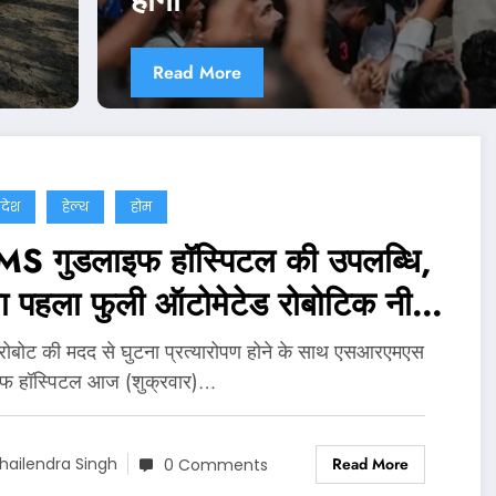
Read More
्रदेश
हेल्थ
होम
S गुडलाइफ हॉस्पिटल की उपलब्धि,
ा पहला फुली ऑटोमेटेड रोबोटिक नी
सप्लांट
 रोबोट की मदद से घुटना प्रत्यारोपण होने के साथ एसआरएमएस
इफ हॉस्पिटल आज (शुक्रवार)…
Read More
hailendra Singh
0 Comments