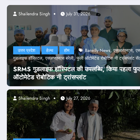
gh
Shailendra Singh
July 24, 2026
July 31, 2026
,
,
उत्तर प्रदेश
हेल्थ
होम
Bareilly News
एसआरएमएस
ए
,
,
गुडलाइफ हॉस्पिटल
एसआरएमएस बरेली
फुली ऑटोमेटेड रोबोटिक नी ट्रांसप्लांट सें
SRMS गुडलाइफ हॉस्पिटल की उपलब्धि, किया पहला फु
ऑटोमेटेड रोबोटिक नी ट्रांसप्लांट
Shailendra Singh
July 27, 2026
-दुनिया
होम
पेपर लीक केस
केस: NTA के 47 अफसर बर्खास्त, कानूनी 