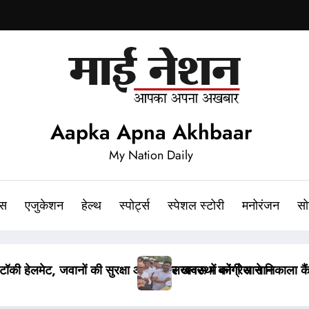
Aapka Apna Akhbaar
My Nation Daily
ेस
एजुकेशन
हेल्थ
स्पोर्ट्स
स्पेशल स्टोरी
मनोरंजन
सो
च, अजय राय की पुलिस से हुई बहस
पेपर लीक संशोधन बिल पर मंत्री वैष्णव ने न