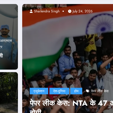
Abhishek pandey
July 2
सआरएमएस
टर
ली
एजुकेशन
दिल्ली
देश-दुनिया
कार्रवाई भी
NEET Paper Leak:
नड्डा ने भी जारी क