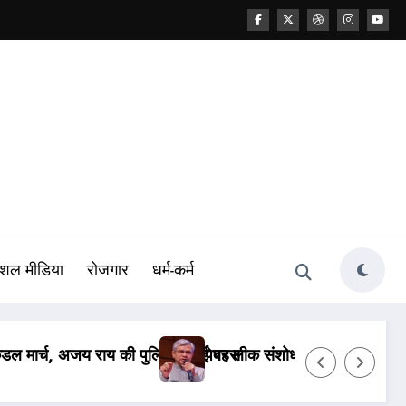
शल मीडिया
रोजगार
धर्म-कर्म
हीं दिया जवाब, PM मोदी ने कही थी सख्त कानून लाने की बात
पेपर लीक केस: NTA के 47 अफसर बर्खास्त, कानू