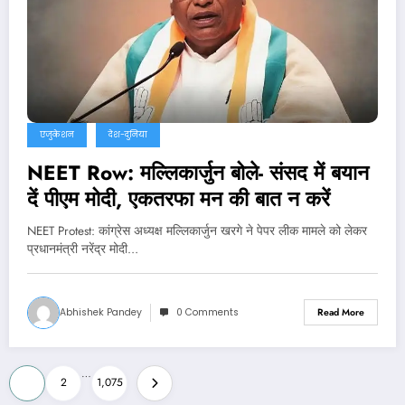
एजुकेशन
देश-दुनिया
NEET Row: मल्लिकार्जुन बोले- संसद में बयान
दें पीएम मोदी, एकतरफा मन की बात न करें
NEET Protest: कांग्रेस अध्यक्ष मल्लिकार्जुन खरगे ने पेपर लीक मामले को लेकर
प्रधानमंत्री नरेंद्र मोदी…
Abhishek Pandey
0 Comments
Read More
Posts
…
1
2
1,075