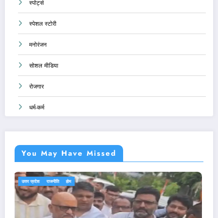
स्पोर्ट्स
स्पेशल स्टोरी
मनोरंजन
सोशल मीडिया
रोजगार
धर्म-कर्म
You May Have Missed
एजुकेशन
देश-दुनिया
राजनीति
होम