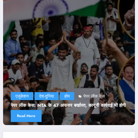
एजुकेशन
दिल्ली
देश-दुनिया
राजनीति
होम
NEET Paper Leak: सरकार ने मानी CJP की दो डिमांड! जेपी
भी होगी
ने भी जारी किया बयान
Read More