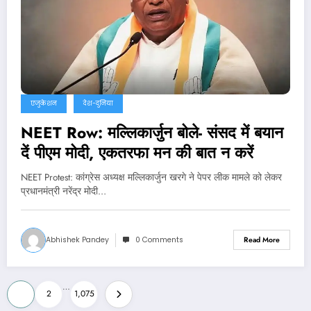
एजुकेशन
देश-दुनिया
NEET Row: मल्लिकार्जुन बोले- संसद में बयान
दें पीएम मोदी, एकतरफा मन की बात न करें
NEET Protest: कांग्रेस अध्यक्ष मल्लिकार्जुन खरगे ने पेपर लीक मामले को लेकर
प्रधानमंत्री नरेंद्र मोदी…
Abhishek Pandey
0 Comments
Read More
Posts
…
1
2
1,075