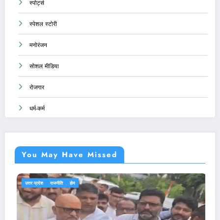
स्पोर्ट्स
स्पेशल स्टोरी
मनोरंजन
सोशल मीडिया
रोजगार
धर्म-कर्म
You May Have Missed
एजुकेशन
देश-दुनिया
राजनीति
होम