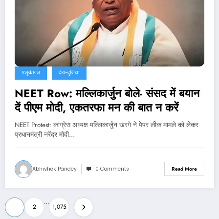
एजुकेशन
देश-दुनिया
NEET Row: मल्लिकार्जुन बोले- संसद में बयान
दें पीएम मोदी, एकतरफा मन की बात न करें
NEET Protest: कांग्रेस अध्यक्ष मल्लिकार्जुन खरगे ने पेपर लीक मामले को लेकर
प्रधानमंत्री नरेंद्र मोदी…
Abhishek Pandey
0 Comments
Read More
Posts
…
1
2
1,075