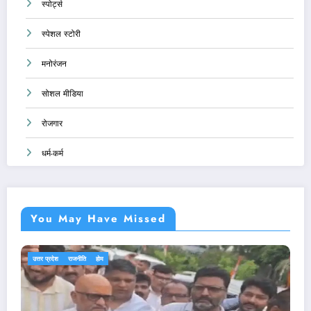
स्पोर्ट्स
स्पेशल स्टोरी
मनोरंजन
सोशल मीडिया
रोजगार
धर्म-कर्म
You May Have Missed
एजुकेशन
देश-दुनिया
राजनीति
होम