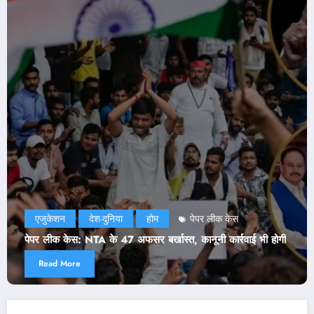
एजुकेशन
दिल्ली
देश-दुनिया
राजनीति
होम
NEET Paper Leak: सरकार ने मानी CJP की दो डिमांड! जे
ई भी होगी
ने भी जारी किया बयान
Read More