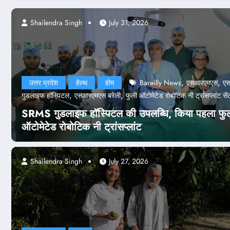
ndra Singh
Shailendra Singh
July 24, 2026
July 31, 2026
,
,
उत्तर प्रदेश
हेल्थ
होम
Bareilly News
एसआरएमएस
ए
,
,
गुडलाइफ हॉस्पिटल
एसआरएमएस बरेली
फुली ऑटोमेटेड रोबोटिक नी ट्रांसप्लांट सें
SRMS गुडलाइफ हॉस्पिटल की उपलब्धि, किया पहला फु
ऑटोमेटेड रोबोटिक नी ट्रांसप्लांट
Shailendra Singh
July 27, 2026
देश-दुनिया
होम
पेपर लीक केस
 लीक केस: NTA के 47 अफसर बर्खास्त, का