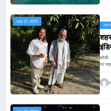
July 27, 2026
उत्तर प
शहर 
इंडि
बरेली:
पर पद्
S