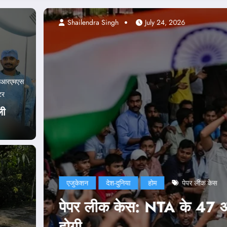
Abhishek pandey
सआरएमएस
टर
ली
एजुकेशन
दिल्ली
द
नूनी कार्रवाई भी
NEET Paper L
नड्डा ने भी ज