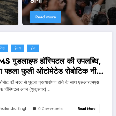
Read More
्रदेश
हेल्थ
होम
S गुडलाइफ हॉस्पिटल की उपलब्धि,
ा पहला फुली ऑटोमेटेड रोबोटिक नी
सप्लांट
 रोबोट की मदद से घुटना प्रत्यारोपण होने के साथ एसआरएमएस
इफ हॉस्पिटल आज (शुक्रवार)…
Read More
hailendra Singh
0 Comments