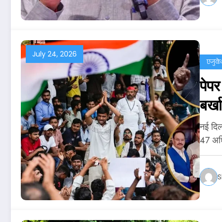
July 24, 2026
एजुक
पेप
बर्ख
नई दिल्
47 अध
S