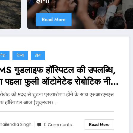
Read Mor
्रदेश
हेल्थ
होम
S गुडलाइफ हॉस्पिटल की उपलब्धि,
ा पहला फुली ऑटोमेटेड रोबोटिक नी
सप्लांट
 रोबोट की मदद से घुटना प्रत्यारोपण होने के साथ एसआरएमएस
इफ हॉस्पिटल आज (शुक्रवार)…
Read More
hailendra Singh
0 Comments