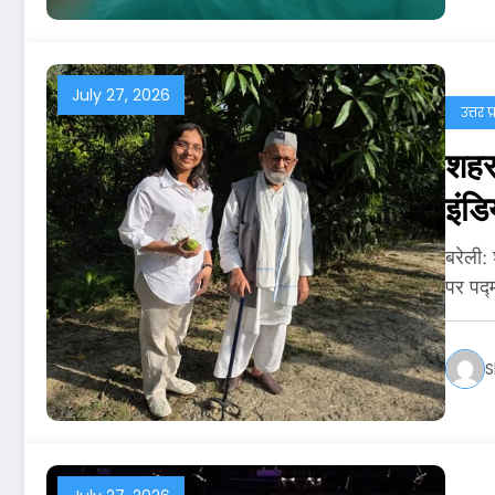
July 27, 2026
उत्तर प
शहर 
इंडि
बरेली:
पर पद्
S