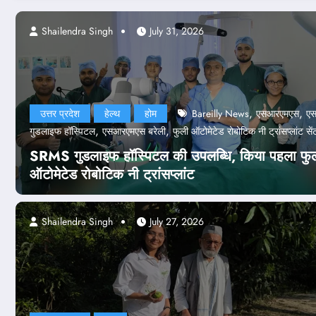
Shailendra Singh
Shailendra Singh
July 24, 2026
July 31, 2026
,
,
उत्तर प्रदेश
हेल्थ
होम
Bareilly News
एसआरएमएस
ए
,
,
गुडलाइफ हॉस्पिटल
एसआरएमएस बरेली
फुली ऑटोमेटेड रोबोटिक नी ट्रांसप्लांट सें
SRMS गुडलाइफ हॉस्पिटल की उपलब्धि, किया पहला फु
ऑटोमेटेड रोबोटिक नी ट्रांसप्लांट
Shailendra Singh
July 27, 2026
एजुकेशन
देश-दुनिया
होम
पेपर लीक केस
पेपर लीक केस: NTA के 47 अफसर बर्खास्
होगी