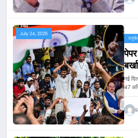
July 24, 2026
एजुक
पेप
बर्ख
नई दिल्
47 अध
S