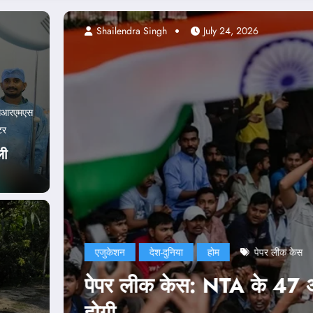
Abhishek pa
सआरएमएस
टर
ली
एजुकेशन
त, कानूनी कार्रवाई भी
NEET Pa
नड्डा न