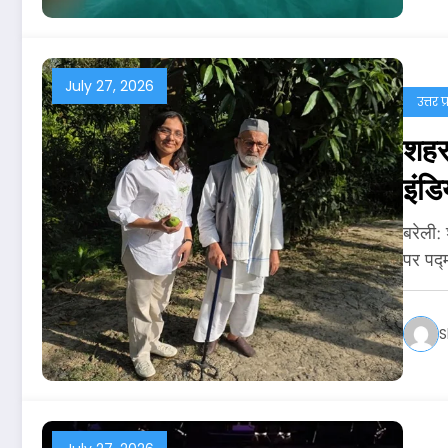
July 27, 2026
उत्तर प
शहर 
इंडि
बरेली:
पर पद्
S