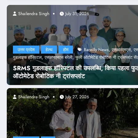
a Singh
Shailendra Singh
July 24, 2026
July 31, 2026
,
,
उत्तर प्रदेश
हेल्थ
होम
Bareilly News
एसआरएमएस
ए
,
,
गुडलाइफ हॉस्पिटल
एसआरएमएस बरेली
फुली ऑटोमेटेड रोबोटिक नी ट्रांसप्लांट सें
SRMS गुडलाइफ हॉस्पिटल की उपलब्धि, किया पहला फु
ऑटोमेटेड रोबोटिक नी ट्रांसप्लांट
Shailendra Singh
July 27, 2026
देश-दुनिया
होम
पेपर लीक केस
ीक केस: NTA के 47 अफसर बर्खास्त, कानू