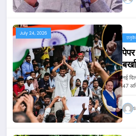
July 24, 2026
एजुक
पेप
बर्ख
नई दिल्
47 अध
S