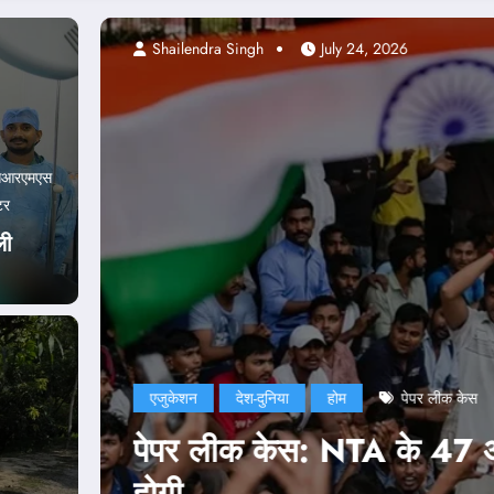
Abhishek pandey
J
सआरएमएस
टर
ली
एजुकेशन
दिल्ली
देश-द
नी कार्रवाई भी
NEET Paper Le
नड्डा ने भी जार