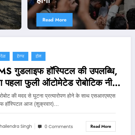
Read More
्रदेश
हेल्थ
होम
S गुडलाइफ हॉस्पिटल की उपलब्धि,
ा पहला फुली ऑटोमेटेड रोबोटिक नी
सप्लांट
 रोबोट की मदद से घुटना प्रत्यारोपण होने के साथ एसआरएमएस
इफ हॉस्पिटल आज (शुक्रवार)…
Read More
hailendra Singh
0 Comments