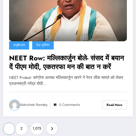
एजुकेशन
देश-दुनिया
NEET Row: मल्लिकार्जुन बोले- संसद में बयान
दें पीएम मोदी, एकतरफा मन की बात न करें
NEET Protest: कांग्रेस अध्यक्ष मल्लिकार्जुन खरगे ने पेपर लीक मामले को लेकर
प्रधानमंत्री नरेंद्र मोदी…
Abhishek Pandey
0 Comments
Read More
Posts
…
1
2
1,075