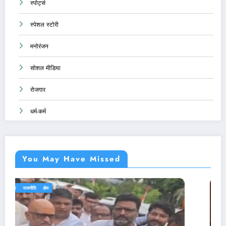
स्पोर्ट्स
स्पेशल स्टोरी
मनोरंजन
सोशल मीडिया
रोजगार
धर्म-कर्म
You May Have Missed
एजुकेशन
देश-दुनिया
राजनीति
होम