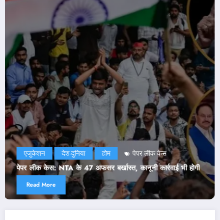
एजुकेशन
दिल्ली
देश-दुनिया
राजनीति
होम
NEET Paper Leak: सरकार ने मानी CJP की दो डिमांड! जेपी
भी होगी
ने भी जारी किया बयान
Read More