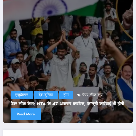
एजुकेशन
दिल्ली
देश-दुनिया
राजनीति
होम
NEET Paper Leak: सरकार ने मानी CJP की दो डिमांड! जेपी 
ी होगी
ने भी जारी किया बयान
Read More