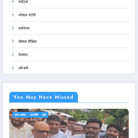
स्पोर्ट्स
स्पेशल स्टोरी
मनोरंजन
सोशल मीडिया
रोजगार
धर्म-कर्म
You May Have Missed
एजुकेशन
देश-दुनिया
राजनीति
होम