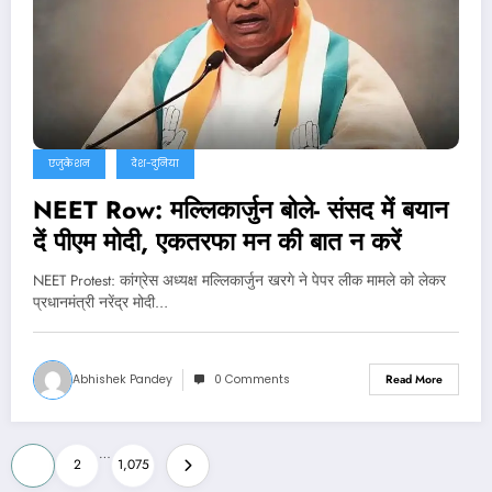
एजुकेशन
देश-दुनिया
NEET Row: मल्लिकार्जुन बोले- संसद में बयान
दें पीएम मोदी, एकतरफा मन की बात न करें
NEET Protest: कांग्रेस अध्यक्ष मल्लिकार्जुन खरगे ने पेपर लीक मामले को लेकर
प्रधानमंत्री नरेंद्र मोदी…
Abhishek Pandey
0 Comments
Read More
Posts
…
1
2
1,075