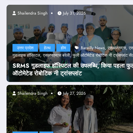
dra Singh
Shailendra Singh
July 24, 2026
July 31, 2026
,
,
उत्तर प्रदेश
हेल्थ
होम
Bareilly News
एसआरएमएस
ए
,
,
गुडलाइफ हॉस्पिटल
एसआरएमएस बरेली
फुली ऑटोमेटेड रोबोटिक नी ट्रांसप्लांट सें
SRMS गुडलाइफ हॉस्पिटल की उपलब्धि, किया पहला फु
ऑटोमेटेड रोबोटिक नी ट्रांसप्लांट
Shailendra Singh
July 27, 2026
देश-दुनिया
होम
पेपर लीक केस
लीक केस: NTA के 47 अफसर बर्खास्त, कान