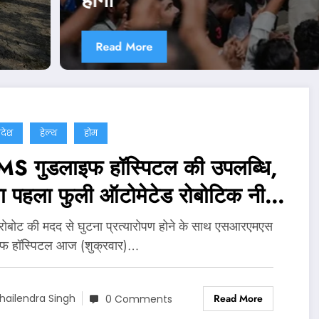
Read More
्रदेश
हेल्थ
होम
S गुडलाइफ हॉस्पिटल की उपलब्धि,
ा पहला फुली ऑटोमेटेड रोबोटिक नी
सप्लांट
 रोबोट की मदद से घुटना प्रत्यारोपण होने के साथ एसआरएमएस
इफ हॉस्पिटल आज (शुक्रवार)…
Read More
hailendra Singh
0 Comments