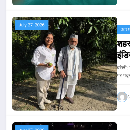
July 27, 2026
उत्तर प
शहर 
इंडि
बरेली:
पर पद्
S