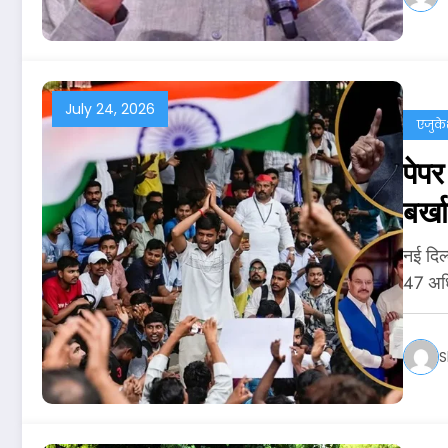
July 24, 2026
एजुक
पेप
बर्ख
नई दिल्
47 अध
S