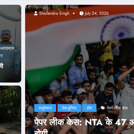
Abhishek pandey
सआरएमएस
टर
ली
एजुकेशन
दिल्ली
दे
ूनी कार्रवाई भी
NEET Paper Le
नड्डा ने भी जा