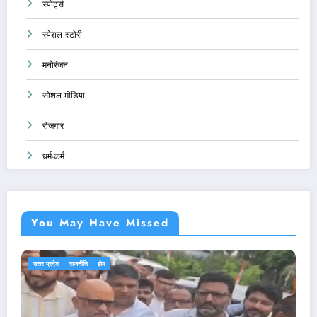
स्पोर्ट्स
स्पेशल स्टोरी
मनोरंजन
सोशल मीडिया
रोजगार
धर्म-कर्म
You May Have Missed
एजुकेशन
देश-दुनिया
राजनीति
होम