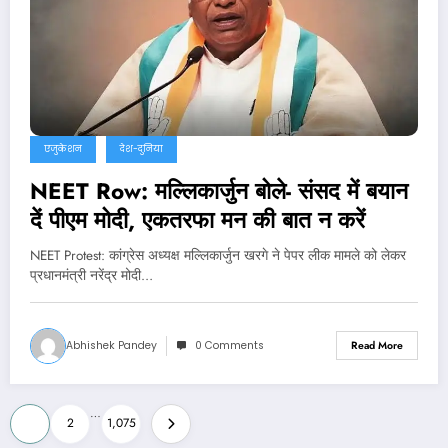
एजुकेशन
देश-दुनिया
NEET Row: मल्लिकार्जुन बोले- संसद में बयान
दें पीएम मोदी, एकतरफा मन की बात न करें
NEET Protest: कांग्रेस अध्यक्ष मल्लिकार्जुन खरगे ने पेपर लीक मामले को लेकर
प्रधानमंत्री नरेंद्र मोदी…
Abhishek Pandey
0 Comments
Read More
Posts
…
1
2
1,075