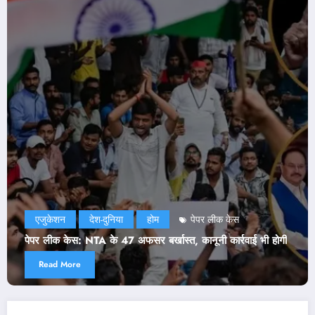
एजुकेशन
दिल्ली
देश-दुनिया
राजनीति
होम
NEET Paper Leak: सरकार ने मानी CJP की दो डिमांड! जेप
भी होगी
ने भी जारी किया बयान
Read More