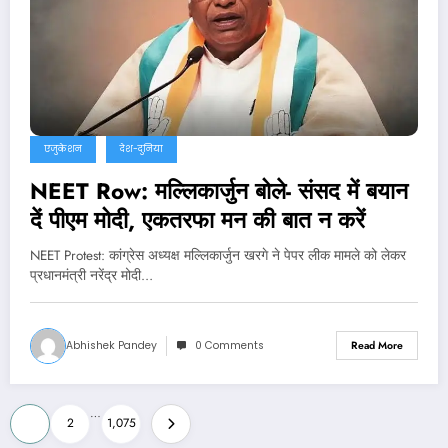
एजुकेशन
देश-दुनिया
NEET Row: मल्लिकार्जुन बोले- संसद में बयान
दें पीएम मोदी, एकतरफा मन की बात न करें
NEET Protest: कांग्रेस अध्यक्ष मल्लिकार्जुन खरगे ने पेपर लीक मामले को लेकर
प्रधानमंत्री नरेंद्र मोदी…
Abhishek Pandey
0 Comments
Read More
Posts
…
1
2
1,075