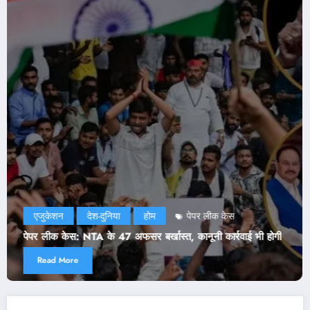
एजुकेशन
दिल्ली
देश-दुनिया
राजनीति
होम
NEET Paper Leak: सरकार ने मानी CJP की दो डिमांड! जेपी 
ी होगी
ने भी जारी किया बयान
Read More