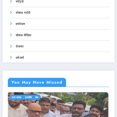
स्पोर्ट्स
स्पेशल स्टोरी
मनोरंजन
सोशल मीडिया
रोजगार
धर्म-कर्म
You May Have Missed
एजुकेशन
देश-दुनिया
राजनीति
होम