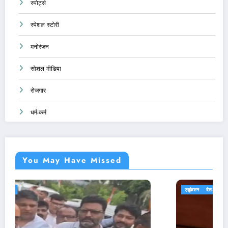
स्पोर्ट्स
स्पेशल स्टोरी
मनोरंजन
सोशल मीडिया
रोजगार
धर्म-कर्म
You May Have Missed
एजुकेशन
देश-दुनिया
राजनीति
होम