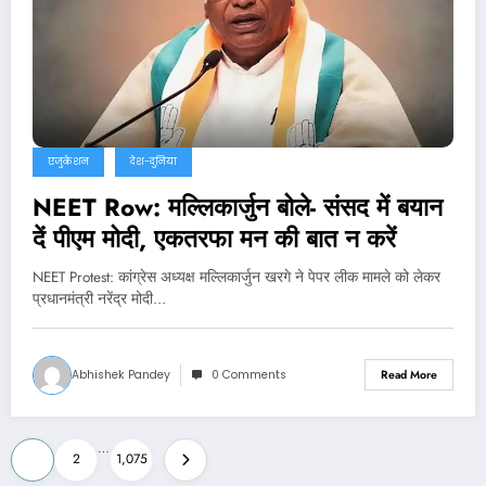
एजुकेशन
देश-दुनिया
NEET Row: मल्लिकार्जुन बोले- संसद में बयान
दें पीएम मोदी, एकतरफा मन की बात न करें
NEET Protest: कांग्रेस अध्यक्ष मल्लिकार्जुन खरगे ने पेपर लीक मामले को लेकर
प्रधानमंत्री नरेंद्र मोदी…
Abhishek Pandey
0 Comments
Read More
Posts
…
1
2
1,075