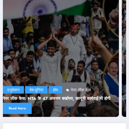
एजुकेशन
दिल्ली
देश-दुनिया
राजनीति
होम
NEET Paper Leak: सरकार ने मानी CJP की दो डिमांड! जेपी नड्
ोगी
ने भी जारी किया बयान
Read More