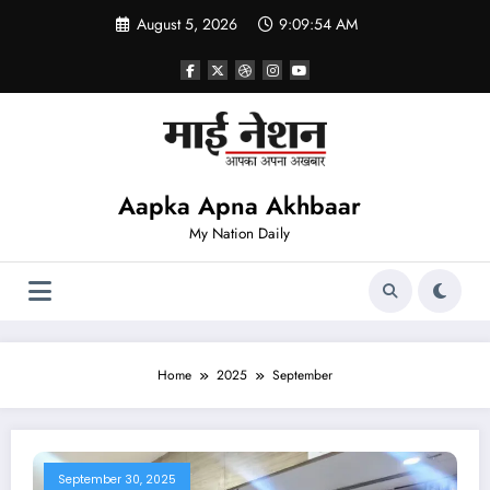
Skip
August 5, 2026
9:09:55 AM
to
content
Aapka Apna Akhbaar
My Nation Daily
Home
2025
September
September 30, 2025