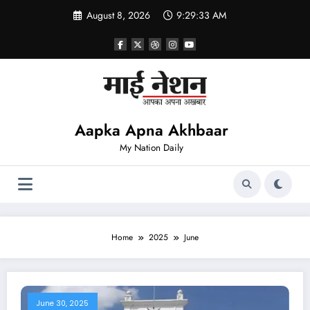
Skip
August 8, 2026
9:29:34 AM
to
content
Aapka Apna Akhbaar
My Nation Daily
Home
2025
June
June 30, 2025